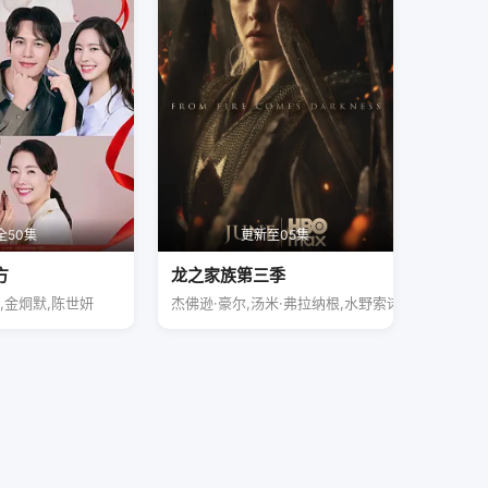
全50集
更新至05集
方
龙之家族第三季
,金炯默,陈世妍
杰佛逊·豪尔,汤米·弗拉纳根,水野索诺娅