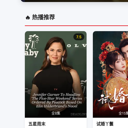
🔥 热播推荐
7.5
全8集
全15
五星周末
试婚丫鬟