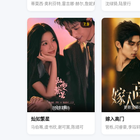
蒂莫西·奥利芬特,雷吉娜·赫尔,詹妮弗·加纳
沈绿猗,陆景行
7.9
全32集
更新至第
灿如繁星
嫁入高门
马伯骞,虞书欣,谢可寅,陈靖可
管栎,闫睿豪,李珏