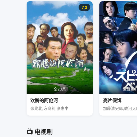
7.3
全20集
更新至0
欢腾的阿伦河
亮片假饵
张兆北,方晓莉,张惠中
加藤清史郎,骏河太
📺 电视剧