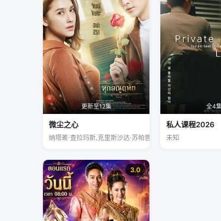
更新至12集
全4
微尘之心
私人课程2026
纳塔差·查拉玛斯,克里斯沙达·苏帕普洛姆
未知
3.0