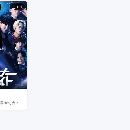
6.1
3集
郎,吉村界人