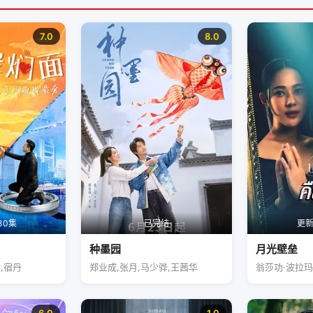
7.0
8.0
30集
已完结
更新
种墨园
月光壁垒
,宿丹
郑业成,张月,马少骅,王茜华
翁莎功·波拉玛