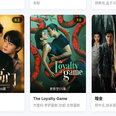
未知
郑希怡,孟子义
6.2
7.0
06集
更新至05集
The Loyalty Game
暗金
轩
杰里科·罗萨雷斯,珍妮·古铁雷斯
郑中玉,徐永革