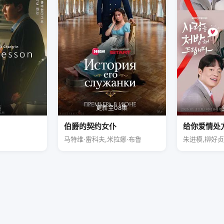
集
更新至08集
伯爵的契约女仆
给你爱情处
马特维·雷科夫,米拉娜·布鲁
朱进模,柳好贞