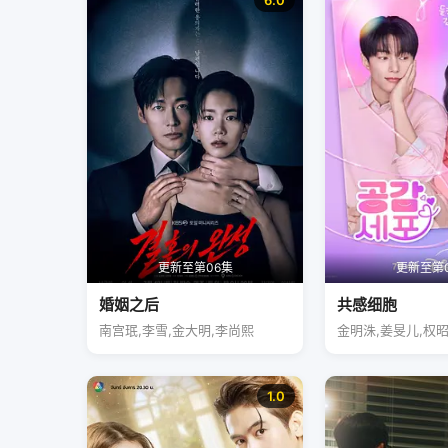
6.0
更新至第06集
更新至第
婚姻之后
共感细胞
南宫珉,李雪,金大明,李尚熙
金明洙,姜旻儿,权
1.0