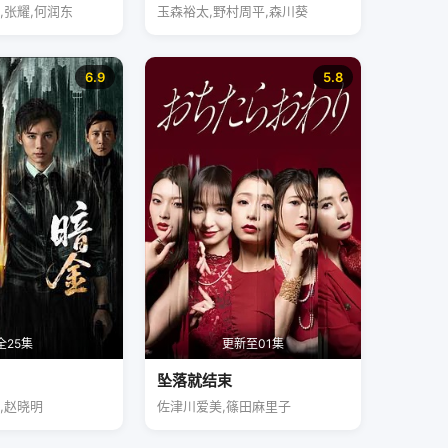
,张耀,何润东
玉森裕太,野村周平,森川葵
6.9
5.8
全25集
更新至01集
坠落就结束
,赵晓明
佐津川爱美,篠田麻里子