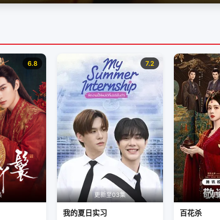
6.8
7.2
集
更新至03集
更
我的夏日实习
百花杀