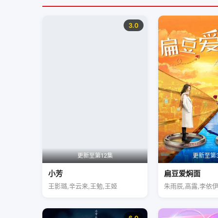
3.0
更新至第12集
更新至第
小芳
扁豆爱焖面
王影璐,辛云来,王勉,王姬
朱雨辰,高露,李依伊