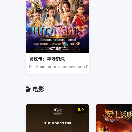
更新至05集
灵珠传：神妙奇珠
Pin Charinporn Ngeoncharoen,Pol Poonpat
🎬 电影
5.0