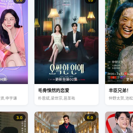
6.0
1.0
06集
更新至第02集
更新
毛骨悚然的恋爱
丰臣兄弟！
昭贤,申宇谦
朴恩斌,梁世宗,邕圣祐
仲野太贺,池
3.0
6.0