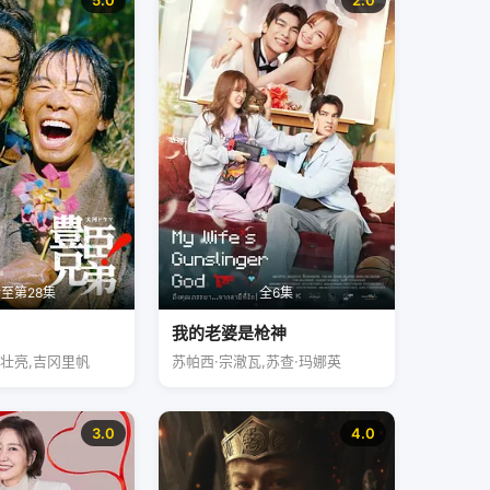
5.0
2.0
至第28集
全6集
我的老婆是枪神
松壮亮,吉冈里帆
苏帕西·宗澈瓦,苏查·玛娜英
3.0
4.0