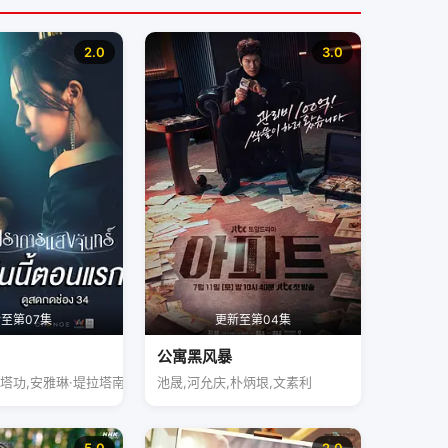
2.0
3.0
至第07集
更新至第04集
公寓黑风暴
塔功,安雅琳·堤拉塔南帕
池晟,河允庆,朴炳垠,文素利